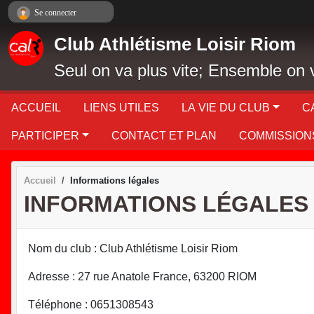
Panneau de gestion des cookies
Se connecter
Club Athlétisme Loisir Riom
Seul on va plus vite; Ensemble on v
ACCUEIL
LIENS UTILES
LA VIE DU CLUB
C
PARTICIPER
CONTACT ET PLAN
COMMISSION
Accueil
Informations légales
INFORMATIONS LÉGALES
Nom du club : Club Athlétisme Loisir Riom
Adresse : 27 rue Anatole France, 63200 RIOM
Téléphone : 0651308543