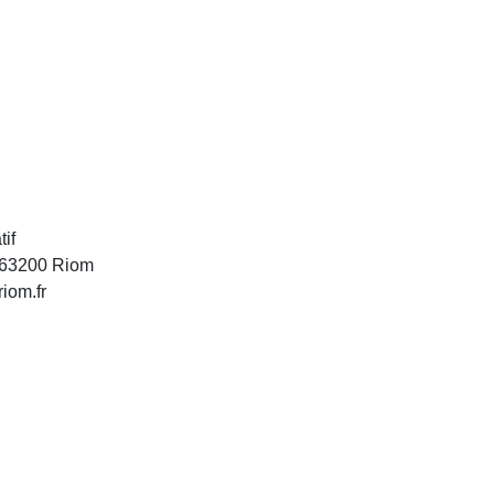
tif
– 63200 Riom
iom.fr