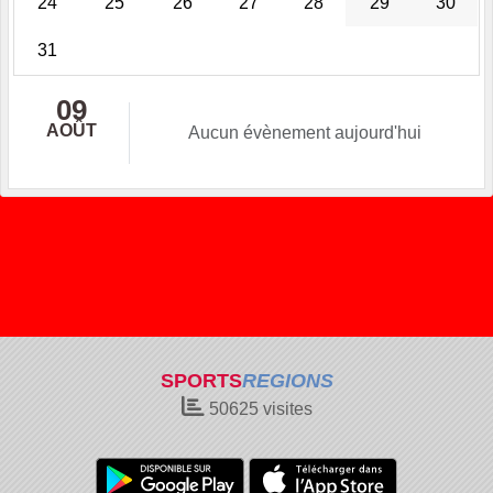
24
25
26
27
28
29
30
31
09
AOÛT
Aucun évènement aujourd'hui
SPORTS
REGIONS
50625
visites