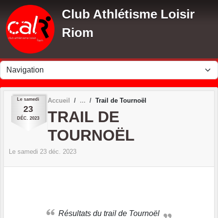
Panneau de gestion des cookies
Club Athlétisme Loisir
Riom
Le
samedi
Accueil
Trail de Tournoël
23
TRAIL DE
DÉC.
2023
TOURNOËL
Le
samedi
23
déc.
2023
Résultats du trail de Tournoël