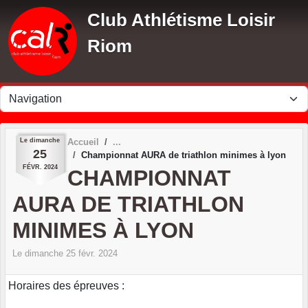
Panneau de gestion des cookies
Club Athlétisme Loisir
Riom
Le
dimanche
Accueil
25
Championnat AURA de triathlon minimes à lyon
FÉVR.
2024
CHAMPIONNAT
AURA DE TRIATHLON
MINIMES À LYON
Le
dimanche
25
févr.
2024
Horaires des épreuves :