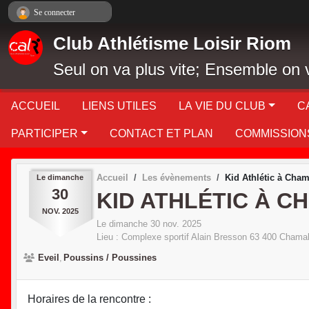
Panneau de gestion des cookies
Se connecter
Club Athlétisme Loisir Riom
Seul on va plus vite; Ensemble on v
ACCUEIL
LIENS UTILES
LA VIE DU CLUB
C
PARTICIPER
CONTACT ET PLAN
COMMISSION
Accueil
Les évènements
Kid Athlétic à Cham
Le
dimanche
30
KID ATHLÉTIC À C
NOV.
2025
Le
dimanche
30
nov.
2025
Lieu :
Complexe sportif Alain Bresson
63 400
Chamal
Eveil
Poussins / Poussines
Horaires de la rencontre :