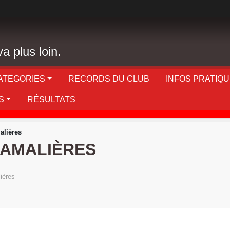
a plus loin.
ATEGORIES
RECORDS DU CLUB
INFOS PRATIQ
S
RÉSULTATS
alières
HAMALIÈRES
ières