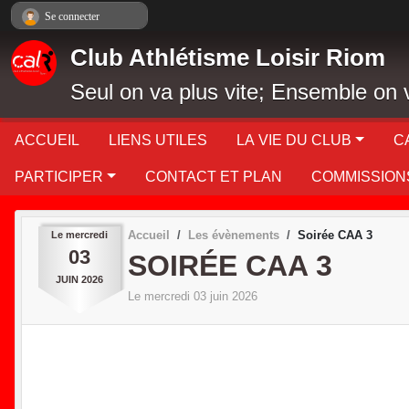
Panneau de gestion des cookies
Se connecter
Club Athlétisme Loisir Riom
Seul on va plus vite; Ensemble on v
ACCUEIL
LIENS UTILES
LA VIE DU CLUB
C
PARTICIPER
CONTACT ET PLAN
COMMISSION
Accueil
Les évènements
Soirée CAA 3
Le
mercredi
03
SOIRÉE CAA 3
JUIN
2026
Le
mercredi
03
juin
2026