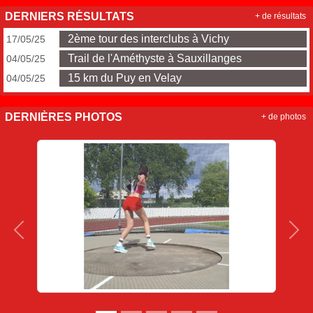
DERNIERS RÉSULTATS
+ de résultats
2ème tour des interclubs à Vichy
17/05/25
Trail de l'Améthyste à Sauxillanges
04/05/25
15 km du Puy en Velay
04/05/25
DERNIÈRES PHOTOS
+ de photos
Précedent
Sui