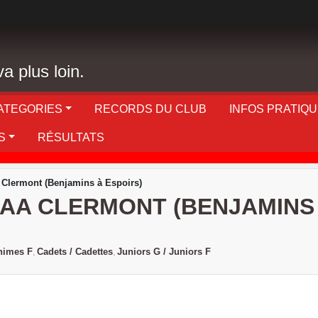
a plus loin.
ATEGORIES
RECORDS DU CLUB
INFOS PRATIQ
S
RÉSULTATS
 Clermont (Benjamins à Espoirs)
CAA CLERMONT (BENJAMINS 
nimes F
Cadets / Cadettes
Juniors G / Juniors F