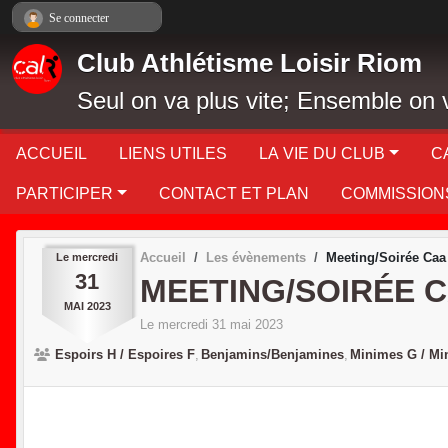
Panneau de gestion des cookies
Se connecter
Club Athlétisme Loisir Riom
Seul on va plus vite; Ensemble on v
ACCUEIL
LIENS UTILES
LA VIE DU CLUB
C
PARTICIPER
CONTACT ET PLAN
COMMISSION
Accueil
Les évènements
Meeting/Soirée Caa
Le
mercredi
31
MEETING/SOIRÉE 
MAI
2023
Le
mercredi
31
mai
2023
Espoirs H / Espoires F
Benjamins/Benjamines
Minimes G / Mi