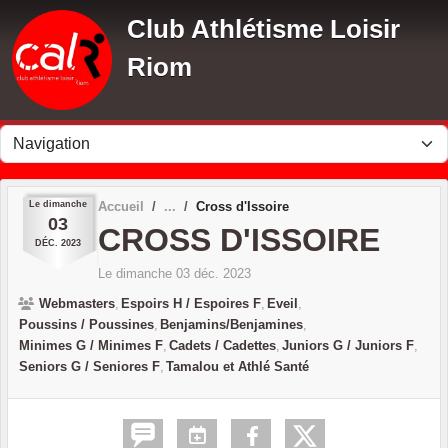
Panneau de gestion des cookies
Club Athlétisme Loisir
Riom
Le
dimanche
Accueil
Cross d'Issoire
03
CROSS D'ISSOIRE
DÉC.
2023
Le
dimanche
03
déc.
2023
Webmasters
Espoirs H / Espoires F
Eveil
Poussins / Poussines
Benjamins/Benjamines
Minimes G / Minimes F
Cadets / Cadettes
Juniors G / Juniors F
Seniors G / Seniores F
Tamalou et Athlé Santé