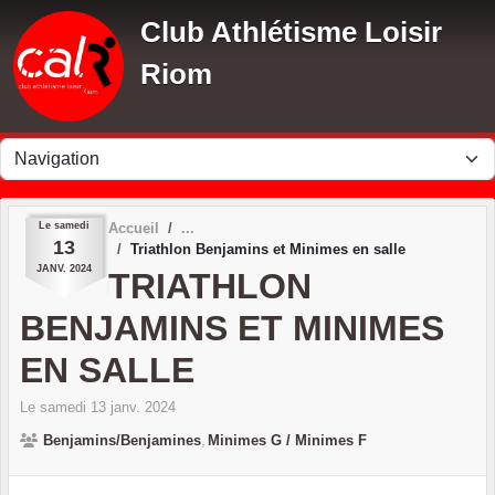
Panneau de gestion des cookies
Club Athlétisme Loisir
Riom
Le
samedi
Accueil
13
Triathlon Benjamins et Minimes en salle
JANV.
2024
TRIATHLON
BENJAMINS ET MINIMES
EN SALLE
Le
samedi
13
janv.
2024
Benjamins/Benjamines
Minimes G / Minimes F