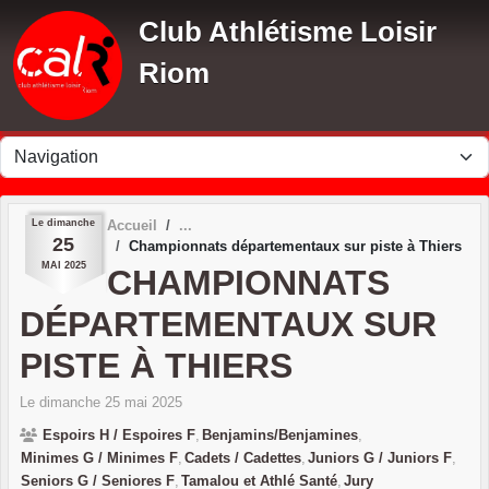
Panneau de gestion des cookies
Club Athlétisme Loisir
Riom
Le
dimanche
Accueil
25
Championnats départementaux sur piste à Thiers
MAI
2025
CHAMPIONNATS
DÉPARTEMENTAUX SUR
PISTE À THIERS
Le
dimanche
25
mai
2025
Espoirs H / Espoires F
Benjamins/Benjamines
Minimes G / Minimes F
Cadets / Cadettes
Juniors G / Juniors F
Seniors G / Seniores F
Tamalou et Athlé Santé
Jury